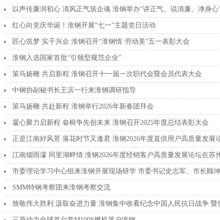
以声传廉润初心 清风正气筑企魂 淮钢举办“讲正气、说清廉、净身心
红心向党庆华诞！淮钢开展“七一”主题党日活动
匠心筑梦 实干兴企 淮钢召开“淮钢情·劳动美”五一表彰大会
淮钢入选国家首批“引领型规范企业”
策马扬鞭 共启新程 淮钢召开十一届一次职代会暨会员代表大会
中钢协副秘书长王滨一行来淮钢调研指导
策马扬鞭 共赴新程 淮钢举行2026年新春团拜会
凝心聚力启新程 奋楫争先创未来 淮钢召开2025年度总结表彰大会
正是江南好风景 落花时节又逢君 淮钢2026年度直供用户高质量发展
江南烟雨濛 同里湖畔情 淮钢2026年度经销客户高质量发展论坛在苏
市委理论学习中心组来淮钢开展现场研学 市委书记史志军、市长顾
SMM特钢考察团来淮钢考察交流
致敬伟大胜利 汲取奋进力量 淮钢集中收看纪念中国人民抗日战争 
三菱动力全球首台套M100S燃机落户淮钢