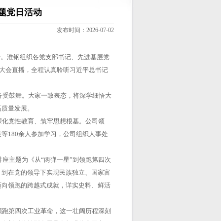
题党日活动
发布时间：2026-07-02
行。淮钢组织各党支部书记、先进基层党
看大会直播，全程认真聆听习近平总书记
受鼓舞。大家一致表态，将深学细悟大
高质量发展。
深化党性教育、筑牢思想根基。公司领
等180余人参加学习，公司组织人事处
座主题为《从“两弹一星”到领跑第四次
，到在党的领导下实现民族独立、国家富
迈向领跑的跨越式成就，详实史料、鲜活
领跑第四次工业革命，这一壮阔历程深刻