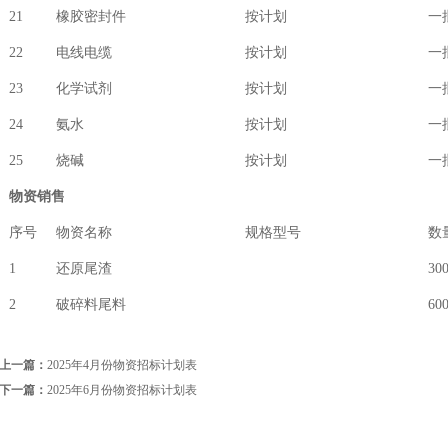
21
橡胶密封件
按计划
一
22
电线电缆
按计划
一
23
化学试剂
按计划
一
24
氨水
按计划
一
25
烧碱
按计划
一
物资销售
序号
物资名称
规格型号
数
1
还原尾渣
30
2
破碎料尾料
60
上一篇：
2025年4月份物资招标计划表
下一篇：
2025年6月份物资招标计划表