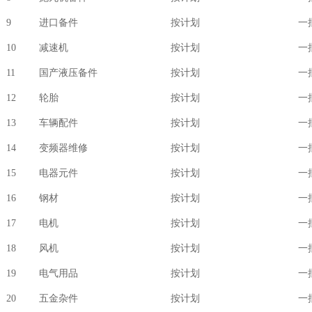
9
进口备件
按计划
一
10
减速机
按计划
一
11
国产液压备件
按计划
一
12
轮胎
按计划
一
13
车辆配件
按计划
一
14
变频器维修
按计划
一
15
电器元件
按计划
一
16
钢材
按计划
一
17
电机
按计划
一
18
风机
按计划
一
19
电气用品
按计划
一
20
五金杂件
按计划
一