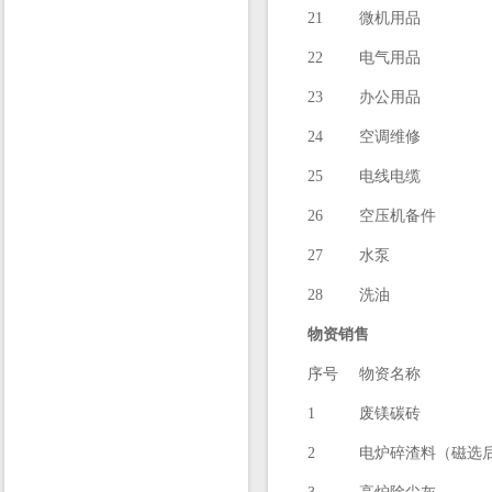
21
微机用品
22
电气用品
23
办公用品
24
空调维修
25
电线电缆
26
空压机备件
27
水泵
28
洗油
物资销售
序号
物资名称
1
废镁碳砖
2
电炉碎渣料（磁选