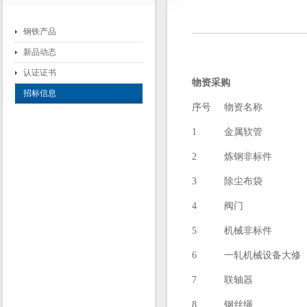
钢铁产品
新品动态
认证证书
物资采购
招标信息
序号
物资名称
1
金属软管
2
炼钢非标件
3
除尘布袋
4
阀门
5
机械非标件
6
一轧机械设备大修
7
联轴器
8
钢丝绳