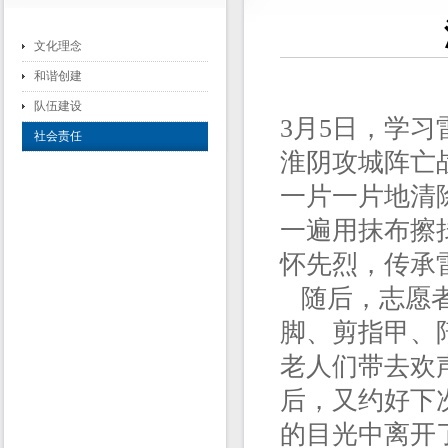
文化理念
和谐创建
队伍建设
3月5日，学
社会责任
淮阴攻城阵亡
一片一片地清
一遍用抹布擦
怀先烈，传承
随后，志愿者
脚、剪指甲、
老人们带去欢
后，又约好下
的目光中离开