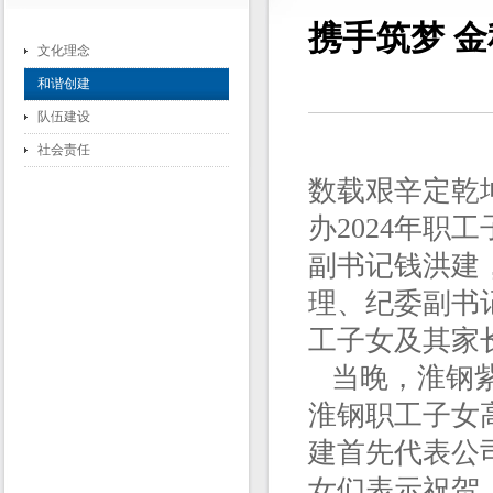
携手筑梦 金
文化理念
和谐创建
队伍建设
社会责任
数载艰辛定乾
办2024年
副书记钱洪建
理、纪委副书
工子女及其家
当晚，淮钢紫
淮钢职工子女
建首先代表公
女们表示祝贺