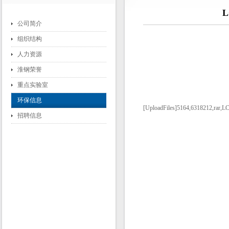
公司简介
组织结构
人力资源
淮钢荣誉
重点实验室
环保信息
[UploadFiles]5164,6318212
招聘信息