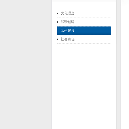
文化理念
和谐创建
队伍建设
社会责任