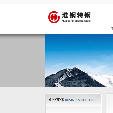
企业文化
BUSINESS CULTURE