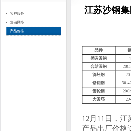
江苏沙钢集
客户服务
营销网络
产品价格
品种
优碳圆钢
4
合结圆钢
20Cr
管坯钢
20
铬钼钢
30-4
齿轮钢
20C
大圆坯
20
12月11日
产品出厂价格