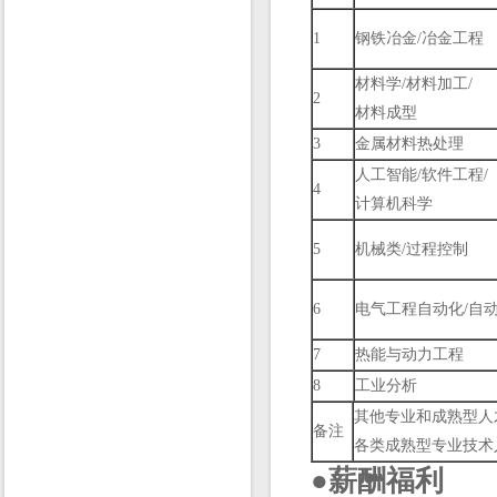
1
钢铁冶金/冶金工程
材料学/材料加工/
2
材料成型
3
金属材料热处理
人工智能/软件工程/
4
计算机科学
5
机械类/过程控制
6
电气工程自动化/自
7
热能与动力工程
8
工业分析
其他专业和成熟型人
备注
各类成熟型专业技术
●
薪酬福利