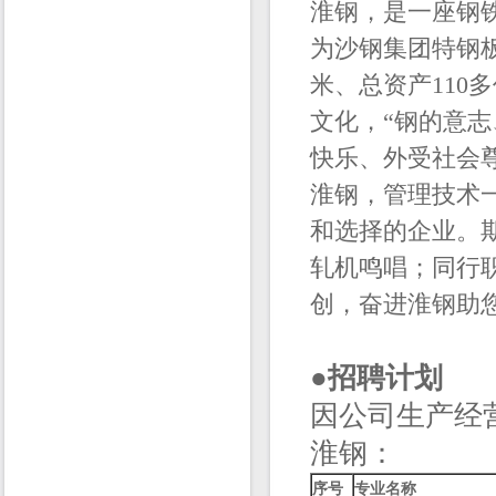
淮钢，是一座钢铁
为沙钢集团特钢板
米、总资产110
文化，“钢的意志
快乐、外受社会
淮钢，管理技术
和选择的企业。
轧机鸣唱；同行
创，奋进淮钢助
●
招聘计划
因公司生产经
淮钢：
序号
专业名称