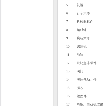
5
轧辊
6
行车大修
7
机械非标件
8
钢丝绳
9
烧结大修
10
减速机
11
油缸
12
铁烧焦非标件
13
阀门
14
液压气动元件
15
滤芯
16
紧固件
17
炼铁厂装载机维修