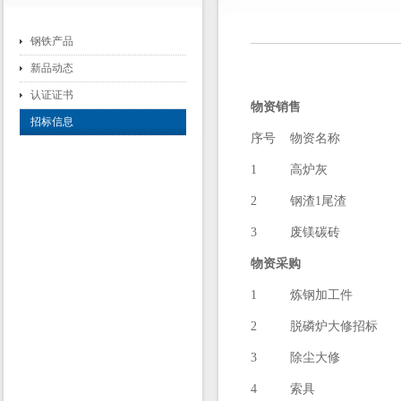
钢铁产品
新品动态
认证证书
物资销售
招标信息
序号
物资名称
1
高炉灰
2
钢渣1尾渣
3
废镁碳砖
物资采购
1
炼钢加工件
2
脱磷炉大修招标
3
除尘大修
4
索具