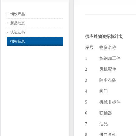
钢铁产品
新品动态
认证证书
供应处物资招标计划
招标信息
序号
物资名称
1
炼钢加工件
2
风机配件
3
除尘布袋
4
阀门
5
机械非标件
6
联轴器
7
油品
8
进口备件