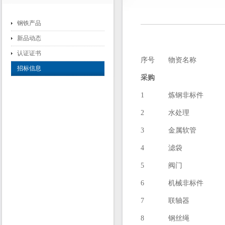
钢铁产品
新品动态
认证证书
序号
物资名称
招标信息
采购
1
炼钢非标件
2
水处理
3
金属软管
4
滤袋
5
阀门
6
机械非标件
7
联轴器
8
钢丝绳