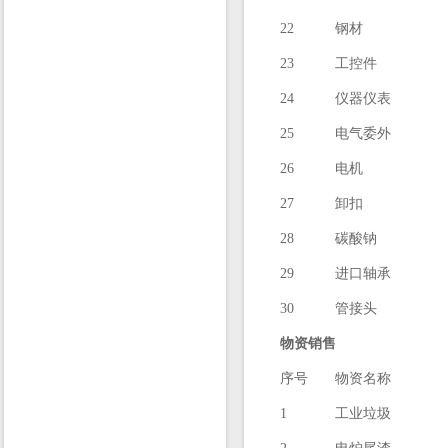
22
钢材
23
工控件
24
仪器仪表
25
电气委外
26
电机
27
卸扣
28
碳酸钠
29
进口轴承
30
管接头
物资销售
序号
物资名称
1
工业垃圾