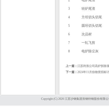
2
电炉尾渣
3
转炉尾渣
4
方坯切头切尾
5
圆坯切头切尾
6
次品材
7
一轧飞剪
8
电炉除尘灰
上一篇：
江苏利淮公司高炉拆除
下一篇：
2024年11月份物资招标
Copyright (C) 2026 江苏沙钢集团淮钢特钢股份