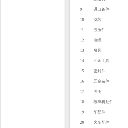
9
进口备件
10
滤芯
11
液压件
12
电缆
13
吊具
14
五金工具
15
密封件
16
五金杂件
17
照明
18
破碎机配件
19
车配件
20
火车配件