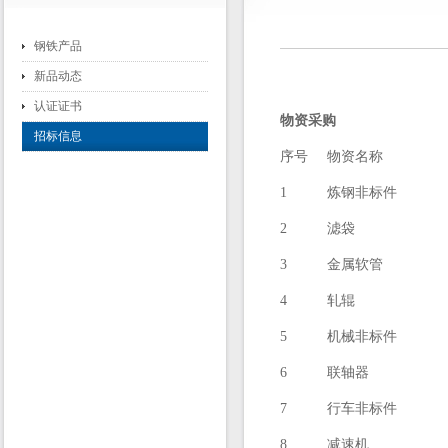
钢铁产品
新品动态
认证证书
物资采购
招标信息
序号
物资名称
1
炼钢非标件
2
滤袋
3
金属软管
4
轧辊
5
机械非标件
6
联轴器
7
行车非标件
8
减速机