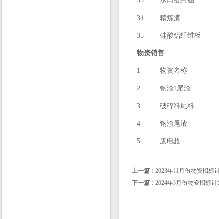
33
水口密封圈
34
精炼渣
35
硅酸铝纤维板
物资销售
1
物资名称
2
钢渣1尾渣
3
破碎料尾料
4
钢渣尾渣
5
废电瓶
上一篇：
2023年11月份物资招标
下一篇：
2024年3月份物资招标计