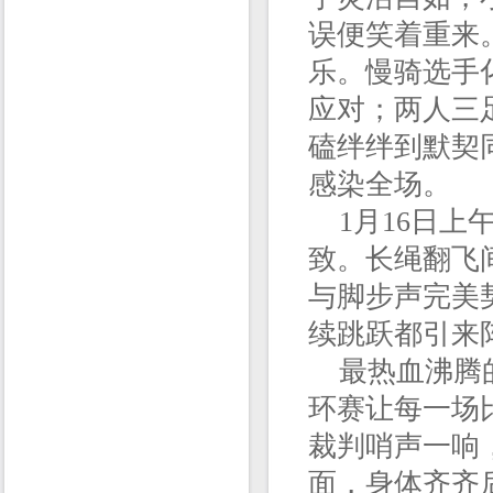
误便笑着重来
乐。慢骑选手
应对；两人三
磕绊绊到默契
感染全场。
1月16日上
致。长绳翻飞
与脚步声完美
续跳跃都引来
最热血沸腾的
环赛让每一场
裁判哨声一响
面，身体齐齐