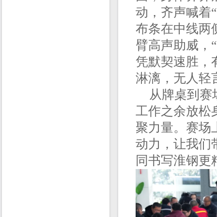
动，齐声喊着
布条在中线两
臂高声助威，
凭默契速胜，
淋漓，无人轻
从牌桌到赛场
工作之余放松
聚力量。赛场
动力，让我们
同书写淮钢更