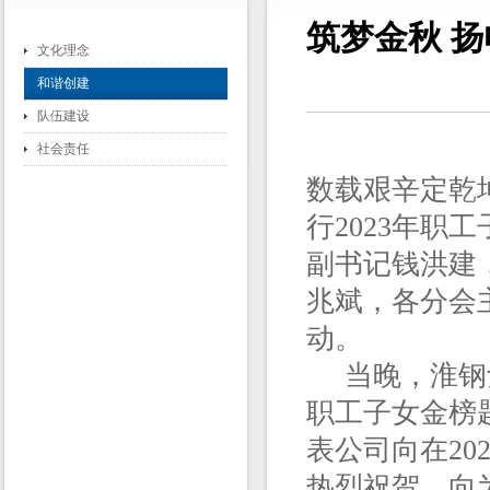
筑梦金秋 扬
文化理念
和谐创建
队伍建设
社会责任
数载艰辛定乾
行2023年
副书记钱洪建
兆斌，各分会
动。
当晚，淮钢紫
职工子女金榜
表公司向在2
热烈祝贺，向