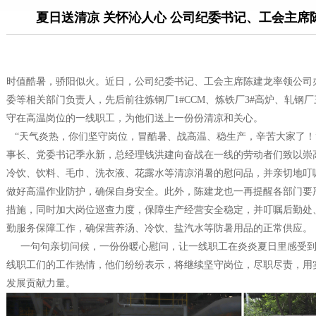
夏日送清凉 关怀沁人心 公司纪委书记、工会主席
时值酷暑，骄阳似火。近日，公司纪委书记、工会主席陈建龙率领公司
委等相关部门负责人，先后前往炼钢厂1#CCM、炼铁厂3#高炉、轧钢
守在高温岗位的一线职工，为他们送上一份份清凉和关心。
“天气炎热，你们坚守岗位，冒酷暑、战高温、稳生产，辛苦大家了！
事长、党委书记季永新，总经理钱洪建向奋战在一线的劳动者们致以崇
冷饮、饮料、毛巾、洗衣液、花露水等清凉消暑的慰问品，并亲切地叮
做好高温作业防护，确保自身安全。此外，陈建龙也一再提醒各部门要
措施，同时加大岗位巡查力度，保障生产经营安全稳定，并叮嘱后勤处
勤服务保障工作，确保营养汤、冷饮、盐汽水等防暑用品的正常供应。
一句句亲切问候，一份份暖心慰问，让一线职工在炎炎夏日里感受到
线职工们的工作热情，他们纷纷表示，将继续坚守岗位，尽职尽责，用
发展贡献力量。