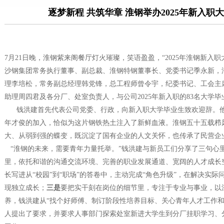
逐梦新程 共筑华章 淮钢举办2025年新入职
7月21日晚，淮钢紫来阁餐厅灯火璀璨，笑语盈盈，“2025年淮钢新入
沙钢集团常务执行董事、副总裁、淮钢特钢董事长、党委书记季永新，
理李培松，常务副总经理韩党锋，总工程师曾令宇，纪委书记、工会主
助理周四君及各分厂、处室负责人，与公司2025年新入职的83名大学
钱洪建首先代表公司党委、行政，向新入职大学毕业生致欢迎辞。他
年才俊的加入，恰似为这片钢铁热土注入了新鲜血液。淮钢五十五载栉
大、从弱到强的蝶变，既沉淀了国有企业的人文关怀，也传承了民营企
“淮钢的未来，需要青年力量托举。”钱洪建与新员工们分享了三句心
里，依托和谐的沟通交流环境、完善的职业发展通道、宽阔的人才成长
长写进从“校园”到“职场”的答卷中，主动完成“角色升级”，在解决实
现独立成长；
三是
要把实干刻在岗位的细节里，专注于专业与事业，以
养，钱洪建从“找个好师傅、制订阶段性培养目标、关心青年人才工作和
人提出了要求，并要求人事部门探索处室新进大学生到分厂挂职学习、