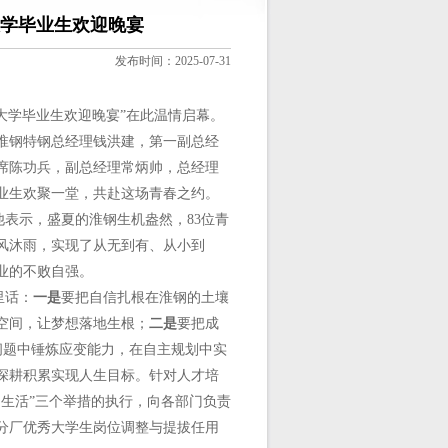
大学毕业生欢迎晚宴
发布时间：2025-07-31
职大学毕业生欢迎晚宴”在此温情启幕。
淮钢特钢总经理钱洪建，第一副总经
席陈功兵，副总经理常炳帅，总经理
毕业生欢聚一堂，共赴这场青春之约。
表示，盛夏的淮钢生机盎然，83位青
风沐雨，实现了从无到有、从小到
业的不败自强。
里话：
一是
要把自信扎根在淮钢的土壤
空间，让梦想落地生根；
二是
要把成
际问题中锤炼应变能力，在自主规划中实
深耕积累实现人生目标。针对人才培
生活”三个举措的执行，向各部门负责
分厂优秀大学生岗位调整与提拔任用