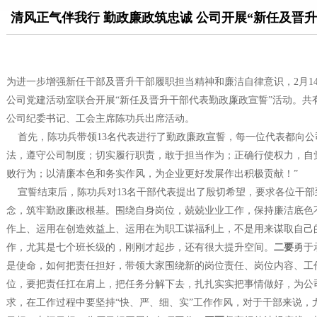
清风正气伴我行 勤政廉政筑忠诚 公司开展“新任及晋
为进一步增强新任干部及晋升干部履职担当精神和廉洁自律意识，2月1
公司党建活动室联合开展“新任及晋升干部代表勤政廉政宣誓”活动。共有
公司纪委书记、工会主席陈功兵出席活动。
首先，陈功兵带领13名代表进行了勤政廉政宣誓，每一位代表都向公
法，遵守公司制度；切实履行职责，敢于担当作为；正确行使权力，自
败行为；以清廉本色和务实作风，为企业更好发展作出积极贡献！”
宣誓结束后，陈功兵对13名干部代表提出了殷切希望，要求各位干部
念，筑牢勤政廉政根基。围绕自身岗位，兢兢业业工作，保持廉洁底色
作上、运用在创造效益上、运用在为职工谋福利上，不是用来谋取自己
作，尤其是七个班长级的，刚刚才起步，还有很大提升空间。
二要
勇于
是使命，如何把责任担好，带领大家围绕新的岗位责任、岗位内容、工
位，要把责任扛在肩上，把任务分解下去，扎扎实实把事情做好，为公
求，在工作过程中要坚持“快、严、细、实”工作作风，对于干部来说，