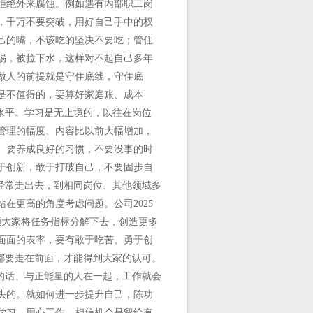
拒绝外来腐蚀。例如遇有内部职工岗
，千万不要突破，用好自己手中的权
己的嘴，不该吃的坚决不要吃；管住
惕，被拉下水，这样对不起自己多年
做人的前提就是守住底线，守住底
是不值得的，要算好家庭账、成本
水平。学习是无止境的，以往在岗位
管理的幅度、内容比以前大幅增加，
。要养成良好的习惯，不要没事的时
于创新，敢于打破自己，不要固步自
经常走出去，到相同岗位、其他领域多
在更高的角度考虑问题。公司2025
领大家将任务指标分解下去，创造更多
面面的表率，要有敢于吃苦、勇于创
都要走在前面，才能得到大家的认可。
的话、与正能量的人在一起，工作就会
头的。就如何进一步提升自己，陈功
学习，用心工作，相信机会是留给有