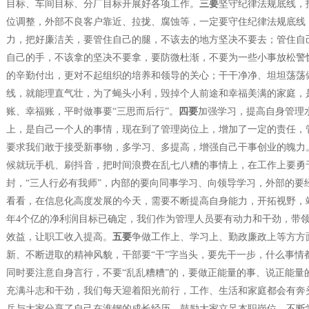
目标、车间目标、分厂目标开展好各项工作。
三要
坚守纪律法规底线，
位调整，外部不良客户靠近、拉拢、腐蚀等，一定要守住纪律法规底线
力，把好廉洁关，要管住自己的腿，不该去的地方坚决不要去；管住自
自己的手，不该拿的坚决不要拿，要防微杜渐，不要为一些小事放松警
的辛勤付出，更对不起组织的培养和领导的关心；干干净净、坦坦荡荡
线，就能理直气壮，为了蝇头小利，毁掉个人前途和幸福美满的家庭，
账、幸福账，平时做事要“三思而后行”。
四要
加强学习，提高自身管理
上，是自己一个人的事情，现在到了管理岗位上，增加了一定的责任，
要求我们敢于接受新事物，多学习、多提高，增强自己干事创业的魄力
候就玩手机、刷抖音，把时间浪费在乱七八糟的事情上，在工作上要勇
封，“三人行必有我师”，内部的要向同事学习、向领导学习，外部的要
看看，在信息化高度发展的今天，需要不断提高自身能力，开拓视野，站
年4个亿的净利润目标已确定，我们作为管理人员要有动力和干劲，带
效益，让职工收入提高。
五要
争做工作上、学习上、勤政廉政上等方方
新、不断进取的精神风貌，干部要“干”字当头，要先干一步，什么事情
同时要注意自身言行，不要“乱乱糟糟”的，要做正能量的事、说正能量
充满斗志和干劲，我们每天迎着阳光前行，工作、生活和家庭都会有奔
兵与大家分享了自己在淮钢的成长经历，鼓励大家立足本职岗位，不断