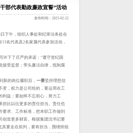
升干部代表勤政廉政宣誓”活动
发布时间：2025-02-22
4日下午，组织人事处和纪审法务处在
13名代表及2名家属代表参加活动，
司许下了庄严的承诺：“遵守党纪国
觉接受监督；带头廉洁自律，抵制腐
到新的岗位履职后，
一要
坚持理想信
不变，权力是公司给的，要运用在工
的利益；要始终不忘初心，努力工
承担比以往更多的责任担当。责任也
作要求、工作标准，把本职工作做到
司创造更多财富。根据集团沈书记要
尤其要走在前列，要有担当，围绕班组