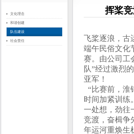
挥桨竞
文化理念
和谐创建
队伍建设
飞桨逐浪，古运
社会责任
端午民俗文化
赛。由公司工
队”经过激烈
亚军！
“比赛前，淮
时间加紧训练
一处想，劲往
竞渡，奋楫争
年运河重焕生