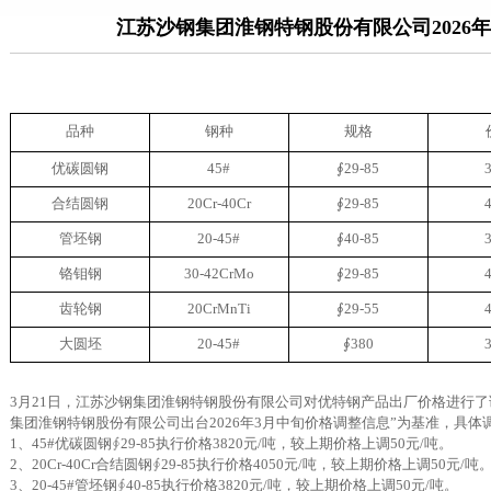
江苏沙钢集团淮钢特钢股份有限公司2026
品种
钢种
规格
优碳圆钢
45#
∮29-85
合结圆钢
20Cr-40Cr
∮29-85
管坯钢
20-45#
∮40-85
铬钼钢
30-42CrMo
∮29-85
齿轮钢
20CrMnTi
∮29-55
大圆坯
20-45#
∮380
3月21日，江苏沙钢集团淮钢特钢股份有限公司对优特钢产品出厂价格进行了
集团淮钢特钢股份有限公司出台2026年3月中旬价格调整信息”为基准，具体
1、
45#优碳圆钢
∮29-85
执行价格3820元/吨，较上期价格上调50元/吨。
2、
20Cr-40Cr合结圆钢
∮29-85
执行价格4050元/吨，较上期价格上调50元/吨
3、20-45#管坯钢
∮40-85
执行价格3820元/吨，较上期价格上调50元/吨。